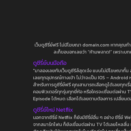
เว็บดูซีรี่ย์ฟรี ไม่มีโฆษณา domain.com หากคุณกำลัง
ละก็ขอบอกเลยว่า “ห้ามพลาด!” เพราะบทความ
ดูซีรี่ย์บนมือถือ
"มาลองเลยกับเว็บดูซีรีส์สุดเจ๋ง แบบไม่มีโฆษณากั
เลยทุกอุปกรณ์ทางเข้า ไม่ว่าจะเป็น IOS – Android หร
สำหรับการดูซีรี่ย์ฟรี คุณสามารถเลือกดูได้เลยทุกเรื
คอมพิวเตอร์ทุกรุ่นทุกยี่ห้อ หรือใครจะเชื่อมต่อผ
Episode ได้หมด เลือกได้เลยตามต้องการ เปลี่ยนตอนเ
ดูซีรี่ย์ใหม่ Netflix
นอกจากซีรี่ย์ Netflix ก็ยังมีซีรี่ย์อื่น ๆ อย่าง ซ
จากสมาร์ทโฟน ก็ยังเชื่อมต่อผ่าน TV ได้เลยไหลลื่น ห