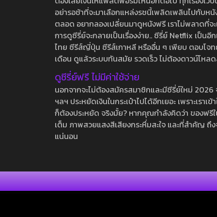
ต้องเสียเงินให้แพลตฟอร์มไหนอีกต่อไป ทุกเรื่องเว็บนี้จ
อย่ารอช้าที่จะมาเลือกแหล่งรชนี้เพลิดเพลินไปกับหนังให
ตลอด อยากลองเปลี่ยนมาดูหนังฟรี เราไม่พลาดที่จะแนะน
การดูซีรี่ย์จะกลายเป็นเรื่องง่าย.. ซีรี่ย์ Netflix เป็
ไทย ซีรีส์ญี่ปุ่น ซีรีส์เกาหลี หรืออื่น ๆ เพียบ ตอ
เดือน ดูแล้วระบบทันสมัย รวดเร็ว ไม่ต้องดาวน์โหลด
ดูซีรี่ย์ฟรี ไม่มีค่าใช้จ่าย
นอกจากจะไม่ต้องสมัครสมาชิกและมีซีรี่ย์ใหม่ 2026 จุกๆ
ฯลฯ ประหยัดเงินในกระเป๋าไปได้อีกเยอะ เพราะเราเข้าใจ
ก็ต้องประหยัด จริงมั้ย? หากคุณกำลังคิดว่า ของฟรีใน
เต็ม ภาพสวยแสงสีเสียงกระหึ่มสะใจ และที่สำคัญ ถึงจ
แน่นอน