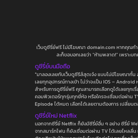
เว็บดูซีรี่ย์ฟรี ไม่มีโฆษณา domain.com หากคุณกำลัง
ละก็ขอบอกเลยว่า “ห้ามพลาด!” เพราะบทความ
ดูซีรี่ย์บนมือถือ
"มาลองเลยกับเว็บดูซีรีส์สุดเจ๋ง แบบไม่มีโฆษณากั
เลยทุกอุปกรณ์ทางเข้า ไม่ว่าจะเป็น IOS – Android หร
สำหรับการดูซีรี่ย์ฟรี คุณสามารถเลือกดูได้เลยทุกเรื
คอมพิวเตอร์ทุกรุ่นทุกยี่ห้อ หรือใครจะเชื่อมต่อผ
Episode ได้หมด เลือกได้เลยตามต้องการ เปลี่ยนตอนเ
ดูซีรี่ย์ใหม่ Netflix
นอกจากซีรี่ย์ Netflix ก็ยังมีซีรี่ย์อื่น ๆ อย่าง ซ
จากสมาร์ทโฟน ก็ยังเชื่อมต่อผ่าน TV ได้เลยไหลลื่น ห