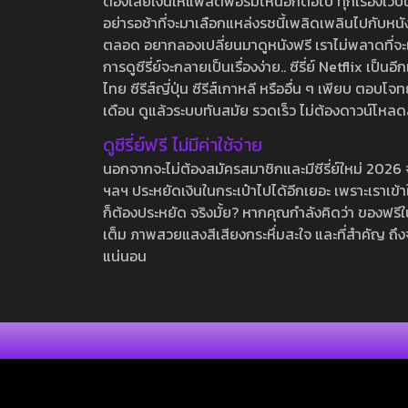
ต้องเสียเงินให้แพลตฟอร์มไหนอีกต่อไป ทุกเรื่องเว็บนี้จ
อย่ารอช้าที่จะมาเลือกแหล่งรชนี้เพลิดเพลินไปกับหนังให
ตลอด อยากลองเปลี่ยนมาดูหนังฟรี เราไม่พลาดที่จะแนะน
การดูซีรี่ย์จะกลายเป็นเรื่องง่าย.. ซีรี่ย์ Netflix เป็
ไทย ซีรีส์ญี่ปุ่น ซีรีส์เกาหลี หรืออื่น ๆ เพียบ ตอ
เดือน ดูแล้วระบบทันสมัย รวดเร็ว ไม่ต้องดาวน์โหลด
ดูซีรี่ย์ฟรี ไม่มีค่าใช้จ่าย
นอกจากจะไม่ต้องสมัครสมาชิกและมีซีรี่ย์ใหม่ 2026 จุกๆ
ฯลฯ ประหยัดเงินในกระเป๋าไปได้อีกเยอะ เพราะเราเข้าใจ
ก็ต้องประหยัด จริงมั้ย? หากคุณกำลังคิดว่า ของฟรีใน
เต็ม ภาพสวยแสงสีเสียงกระหึ่มสะใจ และที่สำคัญ ถึงจ
แน่นอน