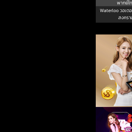
พากย์ไ
Waterloo วอเตอร์
สงครา