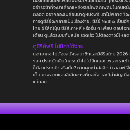
ต้องเสียเงินให้แพลตฟอร์มไหนอีกต่อไป ทุกเรื่องเว็บนี้จ
อย่ารอช้าที่จะมาเลือกแหล่งรชนี้เพลิดเพลินไปกับหนังให
ตลอด อยากลองเปลี่ยนมาดูหนังฟรี เราไม่พลาดที่จะแนะน
การดูซีรี่ย์จะกลายเป็นเรื่องง่าย.. ซีรี่ย์ Netflix เป็
ไทย ซีรีส์ญี่ปุ่น ซีรีส์เกาหลี หรืออื่น ๆ เพียบ ตอ
เดือน ดูแล้วระบบทันสมัย รวดเร็ว ไม่ต้องดาวน์โหลด
ดูซีรี่ย์ฟรี ไม่มีค่าใช้จ่าย
นอกจากจะไม่ต้องสมัครสมาชิกและมีซีรี่ย์ใหม่ 2026 จุกๆ
ฯลฯ ประหยัดเงินในกระเป๋าไปได้อีกเยอะ เพราะเราเข้าใจ
ก็ต้องประหยัด จริงมั้ย? หากคุณกำลังคิดว่า ของฟรีใน
เต็ม ภาพสวยแสงสีเสียงกระหึ่มสะใจ และที่สำคัญ ถึงจ
แน่นอน