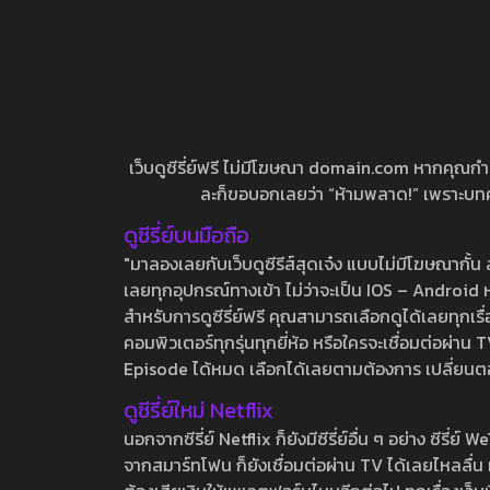
เว็บดูซีรี่ย์ฟรี ไม่มีโฆษณา domain.com หากคุณกำลัง
ละก็ขอบอกเลยว่า “ห้ามพลาด!” เพราะบทความ
ดูซีรี่ย์บนมือถือ
"มาลองเลยกับเว็บดูซีรีส์สุดเจ๋ง แบบไม่มีโฆษณากั
เลยทุกอุปกรณ์ทางเข้า ไม่ว่าจะเป็น IOS – Android หร
สำหรับการดูซีรี่ย์ฟรี คุณสามารถเลือกดูได้เลยทุกเรื
คอมพิวเตอร์ทุกรุ่นทุกยี่ห้อ หรือใครจะเชื่อมต่อผ
Episode ได้หมด เลือกได้เลยตามต้องการ เปลี่ยนตอนเ
ดูซีรี่ย์ใหม่ Netflix
นอกจากซีรี่ย์ Netflix ก็ยังมีซีรี่ย์อื่น ๆ อย่าง ซ
จากสมาร์ทโฟน ก็ยังเชื่อมต่อผ่าน TV ได้เลยไหลลื่น ห