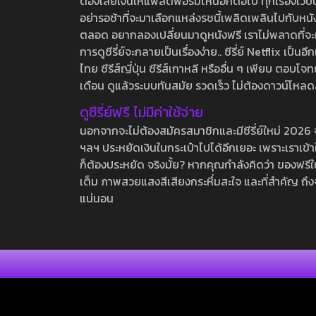
ต้องเสียเงินให้แพลตฟอร์มไหนอีกต่อไป ทุกเรื่องเว็บนี้จ
อย่ารอช้าที่จะมาเลือกแหล่งรชนี้เพลิดเพลินไปกับหนังให
ตลอด อยากลองเปลี่ยนมาดูหนังฟรี เราไม่พลาดที่จะแนะน
การดูซีรี่ย์จะกลายเป็นเรื่องง่าย.. ซีรี่ย์ Netflix เป็
ไทย ซีรีส์ญี่ปุ่น ซีรีส์เกาหลี หรืออื่น ๆ เพียบ ตอ
เดือน ดูแล้วระบบทันสมัย รวดเร็ว ไม่ต้องดาวน์โหลด
ดูซีรี่ย์ฟรี ไม่มีค่าใช้จ่าย
นอกจากจะไม่ต้องสมัครสมาชิกและมีซีรี่ย์ใหม่ 2026 จุกๆ
ฯลฯ ประหยัดเงินในกระเป๋าไปได้อีกเยอะ เพราะเราเข้าใจ
ก็ต้องประหยัด จริงมั้ย? หากคุณกำลังคิดว่า ของฟรีใน
เต็ม ภาพสวยแสงสีเสียงกระหึ่มสะใจ และที่สำคัญ ถึงจ
แน่นอน