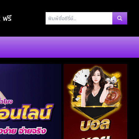
พิมพ์
x ฟรี
ชื่อ
ซี
รี่
ย์...