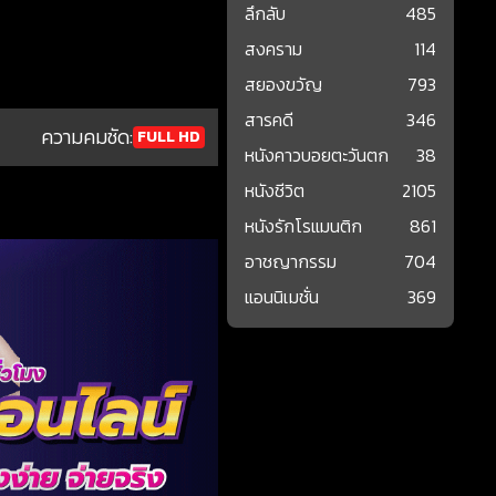
ลึกลับ
485
สงคราม
114
สยองขวัญ
793
สารคดี
346
ความคมชัด:
FULL HD
หนังคาวบอยตะวันตก
38
หนังชีวิต
2105
หนังรักโรแมนติก
861
อาชญากรรม
704
แอนนิเมชั่น
369