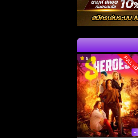
FULL H
6
-