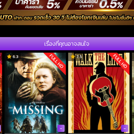
เรื่องที่คุณอาจสนใจ
D
FULL HD
FULL HD
6.3
7.5
-
-