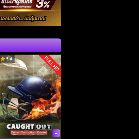
FULL HD
5.4
-