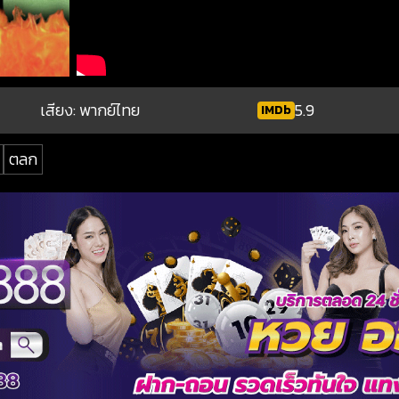
เสียง: พากย์ไทย
5.9
IMDb
ตลก