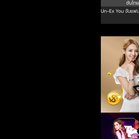
ซับไทย
Un-Ex You จับแฟนเ