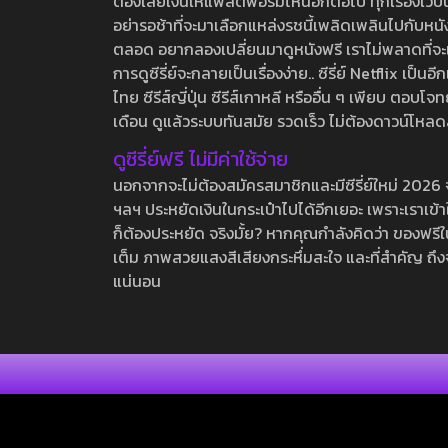
ต้องเสียเงินให้แพลตฟอร์มไหนอีกต่อไป ทุกเรื่องเว็บนี้จ
อย่ารอช้าที่จะมาเลือกแหล่งรชนี้เพลิดเพลินไปกับหนังให
ตลอด อยากลองเปลี่ยนมาดูหนังฟรี เราไม่พลาดที่จะแนะน
การดูซีรี่ย์จะกลายเป็นเรื่องง่าย.. ซีรี่ย์ Netflix เป็
ไทย ซีรีส์ญี่ปุ่น ซีรีส์เกาหลี หรืออื่น ๆ เพียบ ตอ
เดือน ดูแล้วระบบทันสมัย รวดเร็ว ไม่ต้องดาวน์โหลด
ดูซีรี่ย์ฟรี ไม่มีค่าใช้จ่าย
นอกจากจะไม่ต้องสมัครสมาชิกและมีซีรี่ย์ใหม่ 2026 จุกๆ
ฯลฯ ประหยัดเงินในกระเป๋าไปได้อีกเยอะ เพราะเราเข้าใจ
ก็ต้องประหยัด จริงมั้ย? หากคุณกำลังคิดว่า ของฟรีใน
เต็ม ภาพสวยแสงสีเสียงกระหึ่มสะใจ และที่สำคัญ ถึงจ
แน่นอน