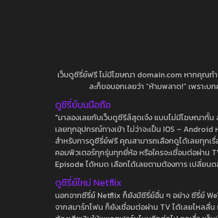
เว็บดูซีรี่ย์ฟรี ไม่มีโฆษณา domain.com หากคุณกำลัง
ละก็ขอบอกเลยว่า “ห้ามพลาด!” เพราะบทความ
ดูซีรี่ย์บนมือถือ
"มาลองเลยกับเว็บดูซีรีส์สุดเจ๋ง แบบไม่มีโฆษณากั
เลยทุกอุปกรณ์ทางเข้า ไม่ว่าจะเป็น IOS – Android หร
สำหรับการดูซีรี่ย์ฟรี คุณสามารถเลือกดูได้เลยทุกเรื
คอมพิวเตอร์ทุกรุ่นทุกยี่ห้อ หรือใครจะเชื่อมต่อผ
Episode ได้หมด เลือกได้เลยตามต้องการ เปลี่ยนตอนเ
ดูซีรี่ย์ใหม่ Netflix
นอกจากซีรี่ย์ Netflix ก็ยังมีซีรี่ย์อื่น ๆ อย่าง ซ
จากสมาร์ทโฟน ก็ยังเชื่อมต่อผ่าน TV ได้เลยไหลลื่น ห