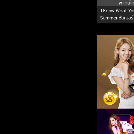
พากย์ไ
I Know What Yo
Summer ซัมเมอร
หวีด