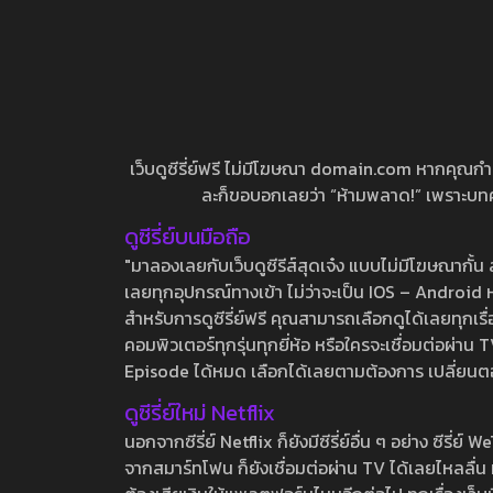
เว็บดูซีรี่ย์ฟรี ไม่มีโฆษณา domain.com หากคุณกำลัง
ละก็ขอบอกเลยว่า “ห้ามพลาด!” เพราะบทความ
ดูซีรี่ย์บนมือถือ
"มาลองเลยกับเว็บดูซีรีส์สุดเจ๋ง แบบไม่มีโฆษณากั
เลยทุกอุปกรณ์ทางเข้า ไม่ว่าจะเป็น IOS – Android หร
สำหรับการดูซีรี่ย์ฟรี คุณสามารถเลือกดูได้เลยทุกเรื
คอมพิวเตอร์ทุกรุ่นทุกยี่ห้อ หรือใครจะเชื่อมต่อผ
Episode ได้หมด เลือกได้เลยตามต้องการ เปลี่ยนตอนเ
ดูซีรี่ย์ใหม่ Netflix
นอกจากซีรี่ย์ Netflix ก็ยังมีซีรี่ย์อื่น ๆ อย่าง ซ
จากสมาร์ทโฟน ก็ยังเชื่อมต่อผ่าน TV ได้เลยไหลลื่น ห