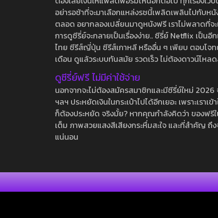
ต้องเสียเงินให้แพลตฟอร์มไหนอีกต่อไป ทุกเรื่องเว็บนี้จ
อย่ารอช้าที่จะมาเลือกแหล่งรชนี้เพลิดเพลินไปกับหนังให
ตลอด อยากลองเปลี่ยนมาดูหนังฟรี เราไม่พลาดที่จะแนะน
การดูซีรี่ย์จะกลายเป็นเรื่องง่าย.. ซีรี่ย์ Netflix เป็
ไทย ซีรีส์ญี่ปุ่น ซีรีส์เกาหลี หรืออื่น ๆ เพียบ ตอ
เดือน ดูแล้วระบบทันสมัย รวดเร็ว ไม่ต้องดาวน์โหลด
ดูซีรี่ย์ฟรี ไม่มีค่าใช้จ่าย
นอกจากจะไม่ต้องสมัครสมาชิกและมีซีรี่ย์ใหม่ 2026 จุกๆ
ฯลฯ ประหยัดเงินในกระเป๋าไปได้อีกเยอะ เพราะเราเข้าใจ
ก็ต้องประหยัด จริงมั้ย? หากคุณกำลังคิดว่า ของฟรีใน
เต็ม ภาพสวยแสงสีเสียงกระหึ่มสะใจ และที่สำคัญ ถึงจ
แน่นอน