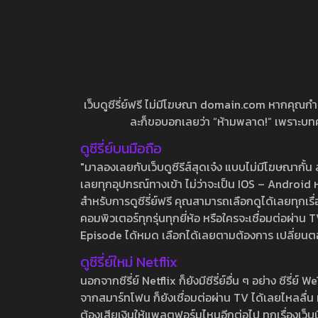
เว็บดูซีรี่ย์ฟรี ไม่มีโฆษณา domain.com หากคุณกำลัง
ละก็ขอบอกเลยว่า “ห้ามพลาด!” เพราะบทความ
ดูซีรี่ย์บนมือถือ
"มาลองเลยกับเว็บดูซีรีส์สุดเจ๋ง แบบไม่มีโฆษณากั
เลยทุกอุปกรณ์ทางเข้า ไม่ว่าจะเป็น IOS – Android หร
สำหรับการดูซีรี่ย์ฟรี คุณสามารถเลือกดูได้เลยทุกเรื
คอมพิวเตอร์ทุกรุ่นทุกยี่ห้อ หรือใครจะเชื่อมต่อผ
Episode ได้หมด เลือกได้เลยตามต้องการ เปลี่ยนตอนเ
ดูซีรี่ย์ใหม่ Netflix
นอกจากซีรี่ย์ Netflix ก็ยังมีซีรี่ย์อื่น ๆ อย่าง ซ
จากสมาร์ทโฟน ก็ยังเชื่อมต่อผ่าน TV ได้เลยไหลลื่น ห
ต้องเสียเงินให้แพลตฟอร์มไหนอีกต่อไป ทุกเรื่องเว็บนี้จ