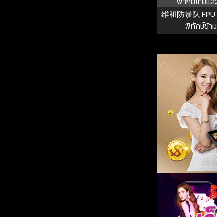
พากย์ไทยและ
维和防暴队 FPU หน
พิทักษ์ข้า