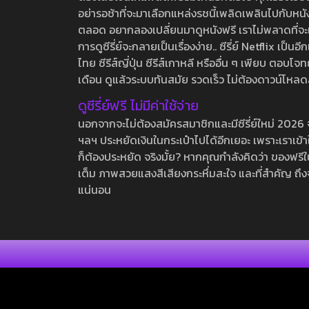
อย่ารอช้าที่จะมาเลือกแหล่งรชนี้เพลิดเพลินไปกับหนังให
ตลอด อยากลองเปลี่ยนมาดูหนังฟรี เราไม่พลาดที่จะแนะน
การดูซีรี่ย์จะกลายเป็นเรื่องง่าย.. ซีรี่ย์ Netflix เป็
ไทย ซีรีส์ญี่ปุ่น ซีรีส์เกาหลี หรืออื่น ๆ เพียบ ตอ
เดือน ดูแล้วระบบทันสมัย รวดเร็ว ไม่ต้องดาวน์โหลด
ดูซีรี่ย์ฟรี ไม่มีค่าใช้จ่าย
นอกจากจะไม่ต้องสมัครสมาชิกและมีซีรี่ย์ใหม่ 2026 จุกๆ
ฯลฯ ประหยัดเงินในกระเป๋าไปได้อีกเยอะ เพราะเราเข้าใจ
ก็ต้องประหยัด จริงมั้ย? หากคุณกำลังคิดว่า ของฟรีใน
เต็ม ภาพสวยแสงสีเสียงกระหึ่มสะใจ และที่สำคัญ ถึงจ
แน่นอน