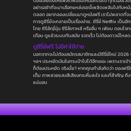
ต้องเสียเงินให้แพลตฟอร์มไหนอีกต่อไป ทุกเรื่องเว็บนี้จ
อย่ารอช้าที่จะมาเลือกแหล่งรชนี้เพลิดเพลินไปกับหนังให
ตลอด อยากลองเปลี่ยนมาดูหนังฟรี เราไม่พลาดที่จะแนะน
การดูซีรี่ย์จะกลายเป็นเรื่องง่าย.. ซีรี่ย์ Netflix เป็
ไทย ซีรีส์ญี่ปุ่น ซีรีส์เกาหลี หรืออื่น ๆ เพียบ ตอ
เดือน ดูแล้วระบบทันสมัย รวดเร็ว ไม่ต้องดาวน์โหลด
ดูซีรี่ย์ฟรี ไม่มีค่าใช้จ่าย
นอกจากจะไม่ต้องสมัครสมาชิกและมีซีรี่ย์ใหม่ 2026 จุกๆ
ฯลฯ ประหยัดเงินในกระเป๋าไปได้อีกเยอะ เพราะเราเข้าใจ
ก็ต้องประหยัด จริงมั้ย? หากคุณกำลังคิดว่า ของฟรีใน
เต็ม ภาพสวยแสงสีเสียงกระหึ่มสะใจ และที่สำคัญ ถึงจ
แน่นอน