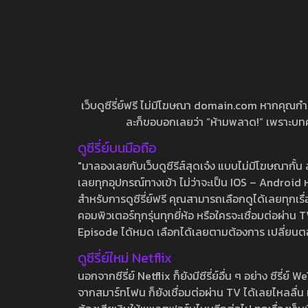
เว็บดูซีรี่ย์ฟรี ไม่มีโฆษณา domain.com หากคุณกำลัง
ละก็ขอบอกเลยว่า “ห้ามพลาด!” เพราะบทความ
ดูซีรี่ย์บนมือถือ
"มาลองเลยกับเว็บดูซีรีส์สุดเจ๋ง แบบไม่มีโฆษณากั
เลยทุกอุปกรณ์ทางเข้า ไม่ว่าจะเป็น IOS – Android หร
สำหรับการดูซีรี่ย์ฟรี คุณสามารถเลือกดูได้เลยทุกเรื
คอมพิวเตอร์ทุกรุ่นทุกยี่ห้อ หรือใครจะเชื่อมต่อผ
Episode ได้หมด เลือกได้เลยตามต้องการ เปลี่ยนตอนเ
ดูซีรี่ย์ใหม่ Netflix
นอกจากซีรี่ย์ Netflix ก็ยังมีซีรี่ย์อื่น ๆ อย่าง ซ
จากสมาร์ทโฟน ก็ยังเชื่อมต่อผ่าน TV ได้เลยไหลลื่น ห