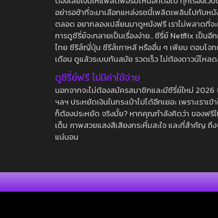
ต้องเสียเงินให้แพลตฟอร์มไหนอีกต่อไป ทุกเรื่องเว็บนี้จ
อย่ารอช้าที่จะมาเลือกแหล่งรชนี้เพลิดเพลินไปกับหนังให
ตลอด อยากลองเปลี่ยนมาดูหนังฟรี เราไม่พลาดที่จะแนะน
การดูซีรี่ย์จะกลายเป็นเรื่องง่าย.. ซีรี่ย์ Netflix เป็
ไทย ซีรีส์ญี่ปุ่น ซีรีส์เกาหลี หรืออื่น ๆ เพียบ ตอ
เดือน ดูแล้วระบบทันสมัย รวดเร็ว ไม่ต้องดาวน์โหลด
ดูซีรี่ย์ฟรี ไม่มีค่าใช้จ่าย
นอกจากจะไม่ต้องสมัครสมาชิกและมีซีรี่ย์ใหม่ 2026 จุกๆ
ฯลฯ ประหยัดเงินในกระเป๋าไปได้อีกเยอะ เพราะเราเข้าใจ
ก็ต้องประหยัด จริงมั้ย? หากคุณกำลังคิดว่า ของฟรีใน
เต็ม ภาพสวยแสงสีเสียงกระหึ่มสะใจ และที่สำคัญ ถึงจ
แน่นอน