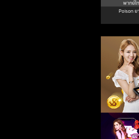
พากย์ไ
Poison ย