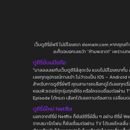
เว็บดูซีรี่ย์ฟรี ไม่มีโฆษณา domain.com หากคุณกำลัง
ละก็ขอบอกเลยว่า “ห้ามพลาด!” เพราะบทความ
ดูซีรี่ย์บนมือถือ
"มาลองเลยกับเว็บดูซีรีส์สุดเจ๋ง แบบไม่มีโฆษณากั
เลยทุกอุปกรณ์ทางเข้า ไม่ว่าจะเป็น IOS – Android หร
สำหรับการดูซีรี่ย์ฟรี คุณสามารถเลือกดูได้เลยทุกเรื
คอมพิวเตอร์ทุกรุ่นทุกยี่ห้อ หรือใครจะเชื่อมต่อผ
Episode ได้หมด เลือกได้เลยตามต้องการ เปลี่ยนตอนเ
ดูซีรี่ย์ใหม่ Netflix
นอกจากซีรี่ย์ Netflix ก็ยังมีซีรี่ย์อื่น ๆ อย่าง ซ
จากสมาร์ทโฟน ก็ยังเชื่อมต่อผ่าน TV ได้เลยไหลลื่น ห