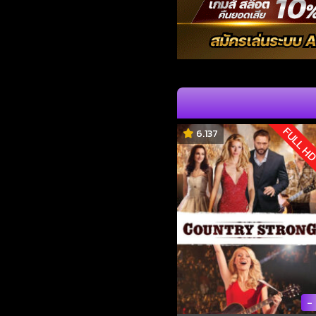
FULL H
6.137
-