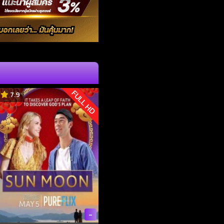
FULL HD
7.9
-