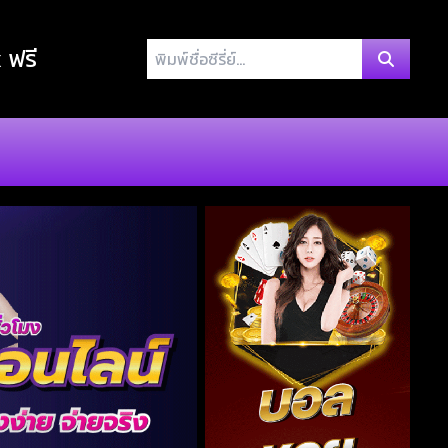
พิมพ์
x ฟรี
ชื่อ
ซี
รี่
ย์...