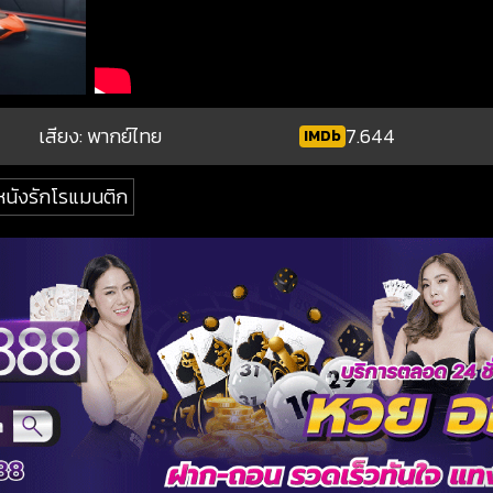
เสียง: พากย์ไทย
7.644
IMDb
หนังรักโรแมนติก