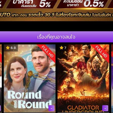
เรื่องที่คุณอาจสนใจ
D
FULL HD
FULL HD
6.8
7
-
-