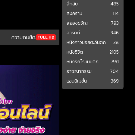
ลึกลับ
485
สงคราม
114
สยองขวัญ
793
สารคดี
346
ความคมชัด:
FULL HD
หนังคาวบอยตะวันตก
38
หนังชีวิต
2105
หนังรักโรแมนติก
861
อาชญากรรม
704
แอนนิเมชั่น
369