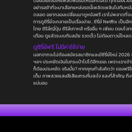
ต้องเสียเงินให้แพลตฟอร์มไหนอีกต่อไป ทุกเรื่องเว็บนี้จ
อย่ารอช้าที่จะมาเลือกแหล่งรชนี้เพลิดเพลินไปกับหนังให
ตลอด อยากลองเปลี่ยนมาดูหนังฟรี เราไม่พลาดที่จะแนะน
การดูซีรี่ย์จะกลายเป็นเรื่องง่าย.. ซีรี่ย์ Netflix เป็
ไทย ซีรีส์ญี่ปุ่น ซีรีส์เกาหลี หรืออื่น ๆ เพียบ ตอ
เดือน ดูแล้วระบบทันสมัย รวดเร็ว ไม่ต้องดาวน์โหลด
ดูซีรี่ย์ฟรี ไม่มีค่าใช้จ่าย
นอกจากจะไม่ต้องสมัครสมาชิกและมีซีรี่ย์ใหม่ 2026 จุกๆ
ฯลฯ ประหยัดเงินในกระเป๋าไปได้อีกเยอะ เพราะเราเข้าใจ
ก็ต้องประหยัด จริงมั้ย? หากคุณกำลังคิดว่า ของฟรีใน
เต็ม ภาพสวยแสงสีเสียงกระหึ่มสะใจ และที่สำคัญ ถึงจ
แน่นอน