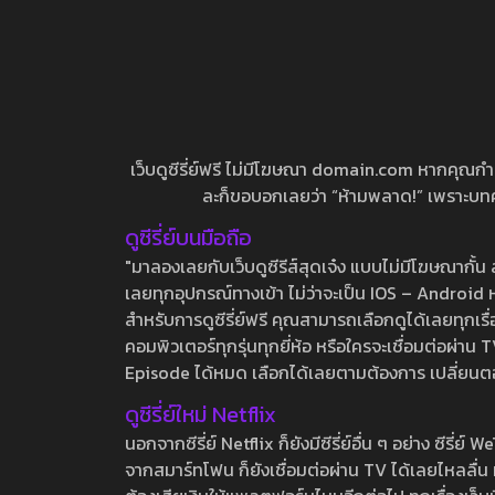
เว็บดูซีรี่ย์ฟรี ไม่มีโฆษณา domain.com หากคุณกำลัง
ละก็ขอบอกเลยว่า “ห้ามพลาด!” เพราะบทความ
ดูซีรี่ย์บนมือถือ
"มาลองเลยกับเว็บดูซีรีส์สุดเจ๋ง แบบไม่มีโฆษณากั
เลยทุกอุปกรณ์ทางเข้า ไม่ว่าจะเป็น IOS – Android หร
สำหรับการดูซีรี่ย์ฟรี คุณสามารถเลือกดูได้เลยทุกเรื
คอมพิวเตอร์ทุกรุ่นทุกยี่ห้อ หรือใครจะเชื่อมต่อผ
Episode ได้หมด เลือกได้เลยตามต้องการ เปลี่ยนตอนเ
ดูซีรี่ย์ใหม่ Netflix
นอกจากซีรี่ย์ Netflix ก็ยังมีซีรี่ย์อื่น ๆ อย่าง ซ
จากสมาร์ทโฟน ก็ยังเชื่อมต่อผ่าน TV ได้เลยไหลลื่น ห