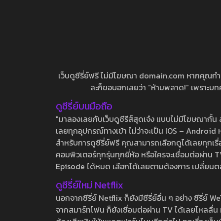
เว็บดูซีรี่ย์ฟรี ไม่มีโฆษณา domain.com หากคุณกำลัง
ละก็ขอบอกเลยว่า “ห้ามพลาด!” เพราะบทความ
ดูซีรี่ย์บนมือถือ
"มาลองเลยกับเว็บดูซีรีส์สุดเจ๋ง แบบไม่มีโฆษณากั
เลยทุกอุปกรณ์ทางเข้า ไม่ว่าจะเป็น IOS – Android หร
สำหรับการดูซีรี่ย์ฟรี คุณสามารถเลือกดูได้เลยทุกเรื
คอมพิวเตอร์ทุกรุ่นทุกยี่ห้อ หรือใครจะเชื่อมต่อผ
Episode ได้หมด เลือกได้เลยตามต้องการ เปลี่ยนตอนเ
ดูซีรี่ย์ใหม่ Netflix
นอกจากซีรี่ย์ Netflix ก็ยังมีซีรี่ย์อื่น ๆ อย่าง ซ
จากสมาร์ทโฟน ก็ยังเชื่อมต่อผ่าน TV ได้เลยไหลลื่น ห