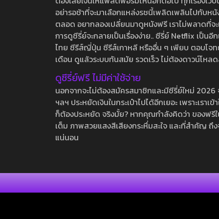
ต้องเสียเงินให้แพลตฟอร์มไหนอีกต่อไป ทุกเรื่องเว็บนี้จ
อย่ารอช้าที่จะมาเลือกแหล่งรชนี้เพลิดเพลินไปกับหนังให
ตลอด อยากลองเปลี่ยนมาดูหนังฟรี เราไม่พลาดที่จะแนะน
การดูซีรี่ย์จะกลายเป็นเรื่องง่าย.. ซีรี่ย์ Netflix เป็
ไทย ซีรีส์ญี่ปุ่น ซีรีส์เกาหลี หรืออื่น ๆ เพียบ ตอ
เดือน ดูแล้วระบบทันสมัย รวดเร็ว ไม่ต้องดาวน์โหลด
ดูซีรี่ย์ฟรี ไม่มีค่าใช้จ่าย
นอกจากจะไม่ต้องสมัครสมาชิกและมีซีรี่ย์ใหม่ 2026 จุกๆ
ฯลฯ ประหยัดเงินในกระเป๋าไปได้อีกเยอะ เพราะเราเข้าใจ
ก็ต้องประหยัด จริงมั้ย? หากคุณกำลังคิดว่า ของฟรีใน
เต็ม ภาพสวยแสงสีเสียงกระหึ่มสะใจ และที่สำคัญ ถึงจ
แน่นอน