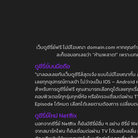
เว็บดูซีรี่ย์ฟรี ไม่มีโฆษณา domain.com หากคุณกำลัง
ละก็ขอบอกเลยว่า “ห้ามพลาด!” เพราะบทความ
ดูซีรี่ย์บนมือถือ
"มาลองเลยกับเว็บดูซีรีส์สุดเจ๋ง แบบไม่มีโฆษณากั
เลยทุกอุปกรณ์ทางเข้า ไม่ว่าจะเป็น IOS – Android หร
สำหรับการดูซีรี่ย์ฟรี คุณสามารถเลือกดูได้เลยทุกเรื
คอมพิวเตอร์ทุกรุ่นทุกยี่ห้อ หรือใครจะเชื่อมต่อผ
Episode ได้หมด เลือกได้เลยตามต้องการ เปลี่ยนตอนเ
ดูซีรี่ย์ใหม่ Netflix
นอกจากซีรี่ย์ Netflix ก็ยังมีซีรี่ย์อื่น ๆ อย่าง ซ
จากสมาร์ทโฟน ก็ยังเชื่อมต่อผ่าน TV ได้เลยไหลลื่น ห