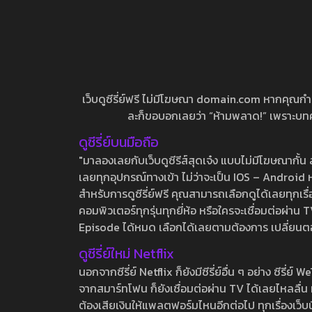
เว็บดูซีรี่ย์ฟรี ไม่มีโฆษณา domain.com หากคุณกำลัง
ละก็ขอบอกเลยว่า “ห้ามพลาด!” เพราะบทความ
ดูซีรี่ย์บนมือถือ
"มาลองเลยกับเว็บดูซีรีส์สุดเจ๋ง แบบไม่มีโฆษณากั
เลยทุกอุปกรณ์ทางเข้า ไม่ว่าจะเป็น IOS – Android หร
สำหรับการดูซีรี่ย์ฟรี คุณสามารถเลือกดูได้เลยทุกเรื
คอมพิวเตอร์ทุกรุ่นทุกยี่ห้อ หรือใครจะเชื่อมต่อผ
Episode ได้หมด เลือกได้เลยตามต้องการ เปลี่ยนตอนเ
ดูซีรี่ย์ใหม่ Netflix
นอกจากซีรี่ย์ Netflix ก็ยังมีซีรี่ย์อื่น ๆ อย่าง ซ
จากสมาร์ทโฟน ก็ยังเชื่อมต่อผ่าน TV ได้เลยไหลลื่น ห
ต้องเสียเงินให้แพลตฟอร์มไหนอีกต่อไป ทุกเรื่องเว็บนี้จ