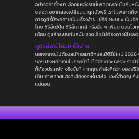
อย่ารอช้าที่จะมาเลือกแหล่งรชนี้เพลิดเพลินไปกับหนังให
ตลอด อยากลองเปลี่ยนมาดูหนังฟรี เราไม่พลาดที่จะแนะน
การดูซีรี่ย์จะกลายเป็นเรื่องง่าย.. ซีรี่ย์ Netflix เป็
ไทย ซีรีส์ญี่ปุ่น ซีรีส์เกาหลี หรืออื่น ๆ เพียบ ตอ
เดือน ดูแล้วระบบทันสมัย รวดเร็ว ไม่ต้องดาวน์โหลด
ดูซีรี่ย์ฟรี ไม่มีค่าใช้จ่าย
นอกจากจะไม่ต้องสมัครสมาชิกและมีซีรี่ย์ใหม่ 2026 จุกๆ
ฯลฯ ประหยัดเงินในกระเป๋าไปได้อีกเยอะ เพราะเราเข้าใจ
ก็ต้องประหยัด จริงมั้ย? หากคุณกำลังคิดว่า ของฟรีใน
เต็ม ภาพสวยแสงสีเสียงกระหึ่มสะใจ และที่สำคัญ ถึงจ
แน่นอน