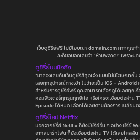
เว็บดูซีรี่ย์ฟรี ไม่มีโฆษณา domain.com หากคุณกำลัง
ละก็ขอบอกเลยว่า “ห้ามพลาด!” เพราะบทความ
ดูซีรี่ย์บนมือถือ
"มาลองเลยกับเว็บดูซีรีส์สุดเจ๋ง แบบไม่มีโฆษณากั
เลยทุกอุปกรณ์ทางเข้า ไม่ว่าจะเป็น IOS – Android หร
สำหรับการดูซีรี่ย์ฟรี คุณสามารถเลือกดูได้เลยทุกเรื
คอมพิวเตอร์ทุกรุ่นทุกยี่ห้อ หรือใครจะเชื่อมต่อผ
Episode ได้หมด เลือกได้เลยตามต้องการ เปลี่ยนตอนเ
ดูซีรี่ย์ใหม่ Netflix
นอกจากซีรี่ย์ Netflix ก็ยังมีซีรี่ย์อื่น ๆ อย่าง ซ
จากสมาร์ทโฟน ก็ยังเชื่อมต่อผ่าน TV ได้เลยไหลลื่น ห