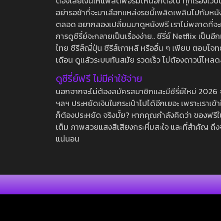
ต้องเสียเงินให้แพลตฟอร์มไหนอีกต่อไป ทุกเรื่องเว็บนี้จ
อย่ารอช้าที่จะมาเลือกแหล่งรชนี้เพลิดเพลินไปกับหนังให
ตลอด อยากลองเปลี่ยนมาดูหนังฟรี เราไม่พลาดที่จะแนะน
การดูซีรี่ย์จะกลายเป็นเรื่องง่าย.. ซีรี่ย์ Netflix เป็
ไทย ซีรีส์ญี่ปุ่น ซีรีส์เกาหลี หรืออื่น ๆ เพียบ ตอ
เดือน ดูแล้วระบบทันสมัย รวดเร็ว ไม่ต้องดาวน์โหลด
ดูซีรี่ย์ฟรี ไม่มีค่าใช้จ่าย
นอกจากจะไม่ต้องสมัครสมาชิกและมีซีรี่ย์ใหม่ 2026 จุกๆ
ฯลฯ ประหยัดเงินในกระเป๋าไปได้อีกเยอะ เพราะเราเข้าใจ
ก็ต้องประหยัด จริงมั้ย? หากคุณกำลังคิดว่า ของฟรีใน
เต็ม ภาพสวยแสงสีเสียงกระหึ่มสะใจ และที่สำคัญ ถึงจ
แน่นอน