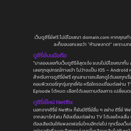
เว็บดูซีรี่ย์ฟรี ไม่มีโฆษณา domain.com หากคุณกำลัง
ละก็ขอบอกเลยว่า “ห้ามพลาด!” เพราะบทความ
ดูซีรี่ย์บนมือถือ
"มาลองเลยกับเว็บดูซีรีส์สุดเจ๋ง แบบไม่มีโฆษณากั
เลยทุกอุปกรณ์ทางเข้า ไม่ว่าจะเป็น IOS – Android หร
สำหรับการดูซีรี่ย์ฟรี คุณสามารถเลือกดูได้เลยทุกเรื
คอมพิวเตอร์ทุกรุ่นทุกยี่ห้อ หรือใครจะเชื่อมต่อผ
Episode ได้หมด เลือกได้เลยตามต้องการ เปลี่ยนตอนเ
ดูซีรี่ย์ใหม่ Netflix
นอกจากซีรี่ย์ Netflix ก็ยังมีซีรี่ย์อื่น ๆ อย่าง ซ
จากสมาร์ทโฟน ก็ยังเชื่อมต่อผ่าน TV ได้เลยไหลลื่น ห
ต้องเสียเงินให้แพลตฟอร์มไหนอีกต่อไป ทุกเรื่องเว็บนี้จ
อย่ารอช้าที่จะมาเลือกแหล่งรชนี้เพลิดเพลินไปกับหนังให