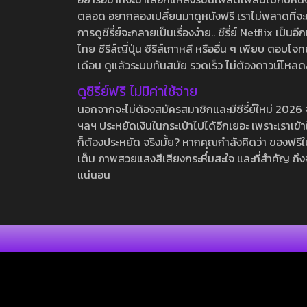
ตลอด อยากลองเปลี่ยนมาดูหนังฟรี เราไม่พลาดที่จะแนะน
การดูซีรี่ย์จะกลายเป็นเรื่องง่าย.. ซีรี่ย์ Netflix เป็
ไทย ซีรีส์ญี่ปุ่น ซีรีส์เกาหลี หรืออื่น ๆ เพียบ ตอ
เดือน ดูแล้วระบบทันสมัย รวดเร็ว ไม่ต้องดาวน์โหลด
ดูซีรี่ย์ฟรี ไม่มีค่าใช้จ่าย
นอกจากจะไม่ต้องสมัครสมาชิกและมีซีรี่ย์ใหม่ 2026 จุกๆ
ฯลฯ ประหยัดเงินในกระเป๋าไปได้อีกเยอะ เพราะเราเข้าใจ
ก็ต้องประหยัด จริงมั้ย? หากคุณกำลังคิดว่า ของฟรีใน
เต็ม ภาพสวยแสงสีเสียงกระหึ่มสะใจ และที่สำคัญ ถึงจ
แน่นอน