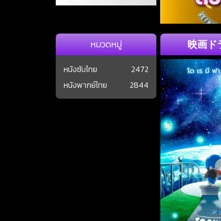
映画ドラえも
หมวดหมู่
หนังซับไทย
2472
หนังพากย์ไทย
2844