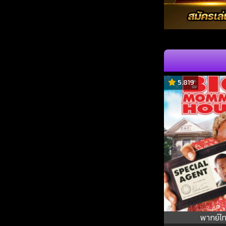
5.819
พากย์ไ